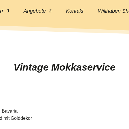
rr
Angebote
Kontakt
Willhaben Sh
Vintage Mokkaservice
h Bavaria
nd mit Golddekor