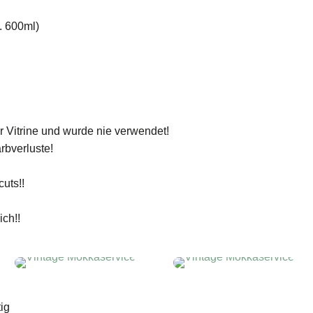
. 600ml)
er Vitrine und wurde nie verwendet!
rbverluste!
uts!!
ch!!
ig