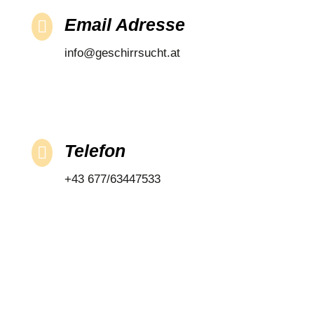
Email Adresse

info@geschirrsucht.at
Telefon

+43 677/63447533
jetzt anfragen