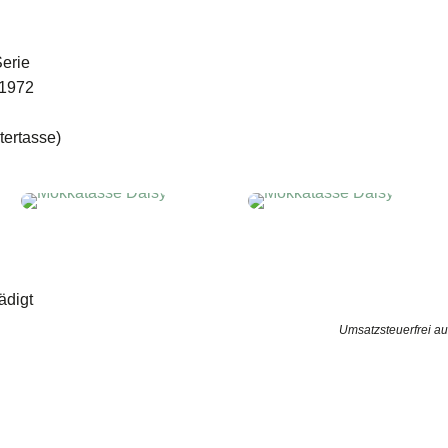
erie
 1972
tertasse)
digt
Umsatzsteuerfrei a