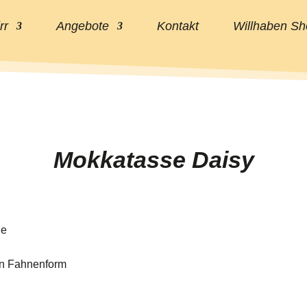
rr
Angebote
Kontakt
Willhaben Sh
Mokkatasse Daisy
ge
en Fahnenform